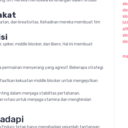
ung tim. Mereka membawa ketenangan dalam situasi
sl
sl
akat
sl
epatan, dan kreativitas. Kehadiran mereka membuat tim
ht
at
si
slo
sl
spiker, middle blocker, dan libero. Hal ini membuat
ma
a permainan menyerang yang agresif. Beberapa strategi
atkan kekuatan middle blocker untuk mengejutkan
nting dalam menjaga stabilitas pertahanan.
an rotasi untuk menjaga stamina dan menghindari
adapi
na Enduro tetap harus menghadapi sejumlah tantangan: