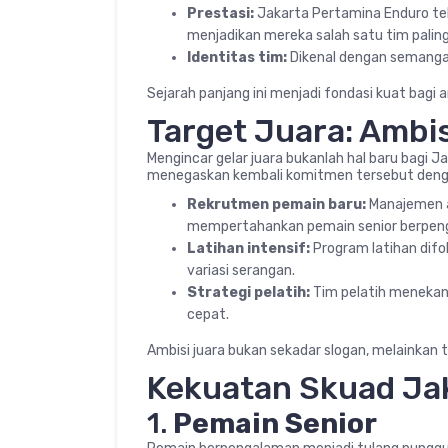
Prestasi:
Jakarta Pertamina Enduro tela
menjadikan mereka salah satu tim paling
Identitas tim:
Dikenal dengan semangat 
Sejarah panjang ini menjadi fondasi kuat bagi 
Target Juara: Ambis
Mengincar gelar juara bukanlah hal baru bagi 
menegaskan kembali komitmen tersebut denga
Rekrutmen pemain baru:
Manajemen 
mempertahankan pemain senior berpen
Latihan intensif:
Program latihan difo
variasi serangan.
Strategi pelatih:
Tim pelatih menekan
cepat.
Ambisi juara bukan sekadar slogan, melainkan t
Kekuatan Skuad Ja
1.
Pemain Senior