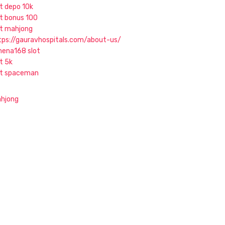
ot depo 10k
ot bonus 100
ot mahjong
tps://gauravhospitals.com/about-us/
hena168 slot
t 5k
ot spaceman
hjong