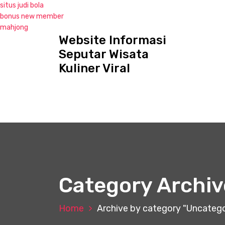
situs judi bola
bonus new member
mahjong
Website Informasi
S
k
Seputar Wisata
i
Kuliner Viral
p
t
o
c
o
n
t
e
n
t
Category Archiv
Home
Archive by category "Uncateg