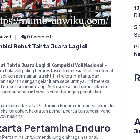
10
Di
5 
Se
rized
0 Comments
isi Rebut Tahta Juara Lagi di
Pr
Ne
 Tahta Juara Lagi di Kompetisi Voli Nasional –
ola voli paling berprestasi di Indonesia. Klub ini dikenal
R
dirkan permainan atraktif, strategi matang, dan
an sejarah dengan gelar juara sebelumnya, kini mereka
kompetisi mendatang. Ambisi besar ini bukan sekadar
ng, pembenahan internal, serta dukungan penuh dari
bagaimana Jakarta Pertamina Enduro mempersiapkan diri
ereka terapkan, kekuatan pemain, serta tantangan yang
oli nasional.
A
karta Pertamina Enduro
Ju
men Pertamina untuk mendukung olahraga nasional.