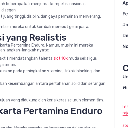
Ap
h beberapa kali menjuarai kompetisi nasional,
 disegani.
Fe
juang tinggi, disiplin, dan gaya permainan menyerang.
Ja
ambisi mereka untuk kembali merebut gelar juara.
i yang Realistis
D
Jakarta Pertamina Enduro. Namun, musim ini mereka
N
n langkah-langkah nyata:
aktif mendatangkan talenta
slot 10k
muda sekaligus
galaman.
C
kuskan pada peningkatan stamina, teknik blocking, dan
Un
kan keseimbangan antara pertahanan solid dan serangan
Wi
ujuan yang didukung oleh kerja keras seluruh elemen tim.
ht
karta Pertamina Enduro
ra
sb