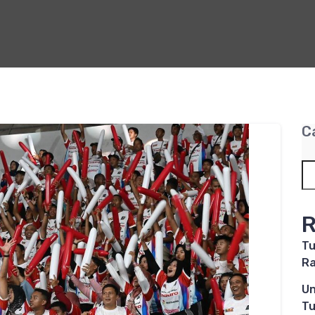
C
R
Tu
Ra
Un
Tu