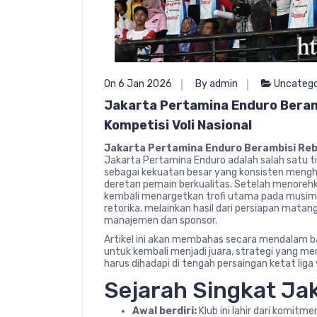
On 6 Jan 2026
By admin
Uncatego
Jakarta Pertamina Enduro Beramb
Kompetisi Voli Nasional
Jakarta Pertamina Enduro Berambisi Rebut
Jakarta Pertamina Enduro adalah salah satu tim b
sebagai kekuatan besar yang konsisten mengha
deretan pemain berkualitas. Setelah menorehk
kembali menargetkan trofi utama pada musim 
retorika, melainkan hasil dari persiapan mata
manajemen dan sponsor.
Artikel ini akan membahas secara mendalam 
untuk kembali menjadi juara, strategi yang m
harus dihadapi di tengah persaingan ketat liga v
Sejarah Singkat Ja
Awal berdiri:
Klub ini lahir dari komit