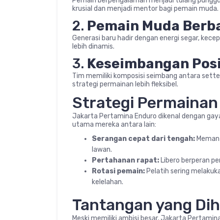
Pemain berpengalaman menjadi tulang pungg
krusial dan menjadi mentor bagi pemain muda.
2.
Pemain Muda Berb
Generasi baru hadir dengan energi segar, kec
lebih dinamis.
3.
Keseimbangan Posi
Tim memiliki komposisi seimbang antara setter, 
strategi permainan lebih fleksibel.
Strategi Permainan
Jakarta Pertamina Enduro dikenal dengan gay
utama mereka antara lain:
Serangan cepat dari tengah:
Memanfa
lawan.
Pertahanan rapat:
Libero berperan pe
Rotasi pemain:
Pelatih sering melakuk
kelelahan.
Tantangan yang Dih
Meski memiliki ambisi besar, Jakarta Pertami