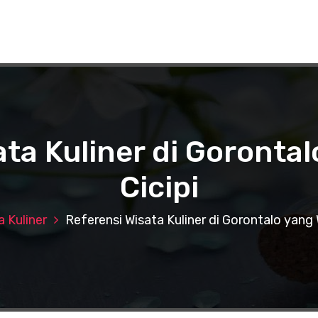
ta Kuliner di Gorontal
Cicipi
a Kuliner
Referensi Wisata Kuliner di Gorontalo yang W