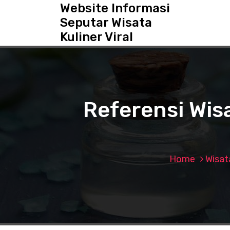
S
Website Informasi
k
Seputar Wisata
i
Kuliner Viral
p
t
o
c
o
n
Referensi Wisa
t
e
n
t
Home
Wisat