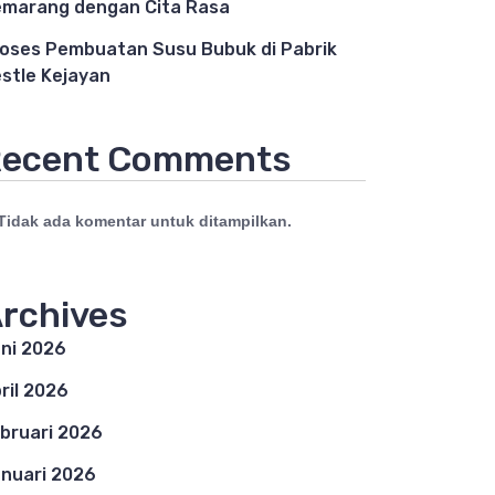
marang dengan Cita Rasa
oses Pembuatan Susu Bubuk di Pabrik
stle Kejayan
ecent Comments
Tidak ada komentar untuk ditampilkan.
rchives
ni 2026
ril 2026
bruari 2026
nuari 2026