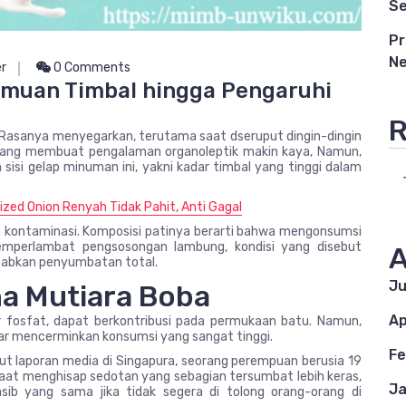
Se
Pr
Ne
er
0 Comments
emuan Timbal hingga Pengaruhi
R
a. Rasanya menyegarkan, terutama saat dseruput dingin-dingin
l yang membuat pengalaman organoleptik makin kaya, Namun,
sisi gelap minuman ini, yakni kadar timbal yang tinggi dalam
zed Onion Renyah Tidak Pahit, Anti Gagal
ain kontaminasi. Komposisi patinya berarti bahwa mengonsumsi
perlambat pengsosongan lambung, kondisi yang disebut
A
babkan penyumbatan total.
Ju
na Mutiara Boba
Ap
 fosfat, dapat berkontribusi pada permukaan batu. Namun,
ar mencerminkan konsumsi yang sangat tinggi.
Fe
urut laporan media di Singapura, seorang perempuan berusia 19
aat menghisap sedotan yang sebagian tersumbat lebih keras,
Ja
ib yang sama jika tidak segera di tolong orang-orang di