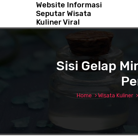
S
Website Informasi
k
Seputar Wisata
i
Kuliner Viral
p
t
o
c
o
n
Sisi Gelap M
t
e
Pe
n
t
Home
Wisata Kuliner