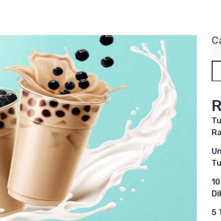
C
R
Tu
Ra
Un
Tu
10
Di
5 