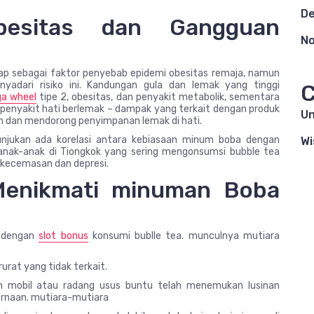
D
besitas dan Gangguan
N
nggap sebagai faktor penyebab epidemi obesitas remaja, namun
ari risiko ini. Kandungan gula dan lemak yang tinggi
C
a wheel
tipe 2, obesitas, dan penyakit metabolik, sementara
 penyakit hati berlemak – dampak yang terkait dengan produk
Un
ah dan mendorong penyimpanan lemak di hati.
unjukan ada korelasi antara kebiasaan minum boba dengan
Wi
anak-anak di Tiongkok yang sering mengonsumsi bubble tea
 kecemasan dan depresi.
Menikmati minuman Boba
t dengan
slot bonus
konsumi bublle tea. munculnya mutiara
urat yang tidak terkait.
n mobil atau radang usus buntu telah menemukan lusinan
ernaan. mutiara-mutiara