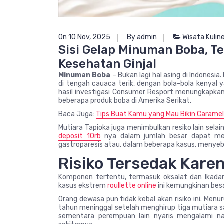
On 10 Nov, 2025
By admin
Wisata Kulin
Sisi Gelap Minuman Boba, T
Kesehatan Ginjal
Minuman Boba
– Bukan lagi hal asing di Indonesi
di tengah cauaca terik, dengan bola-bola kenya
hasil investigasi Consumer Resport menungkapkan 
beberapa produk boba di Amerika Serikat.
Baca Juga:
Tips Buat Kamu yang Mau Bikin Carameli
Mutiara Tapioka juga menimbulkan resiko lain sel
deposit 10rb
nya dalam jumlah besar dapat mem
gastroparesis atau, dalam beberapa kasus, menye
Risiko Tersedak Kare
Komponen tertentu, termasuk oksalat dan lkadar
kasus ekstrem
roullette online
ini kemungkinan bes
Orang dewasa pun tidak kebal akan risiko ini. Men
tahun meninggal setelah menghirup tiga mutiara s
sementara perempuan lain nyaris mengalami nas