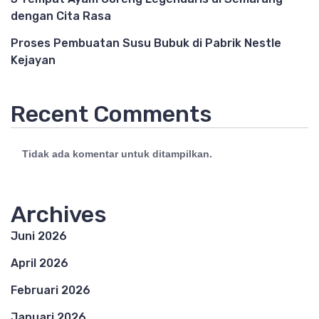
dengan Cita Rasa
Proses Pembuatan Susu Bubuk di Pabrik Nestle
Kejayan
Recent Comments
Tidak ada komentar untuk ditampilkan.
Archives
Juni 2026
April 2026
Februari 2026
Januari 2026