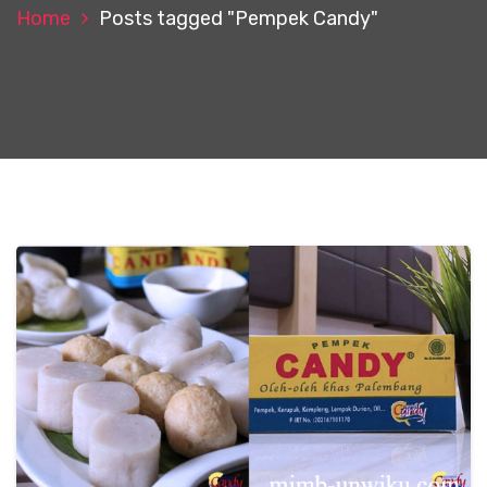
Home
Posts tagged "Pempek Candy"