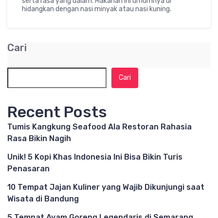
serta rasa yang dalam. Makanan ini umumnya di
hidangkan dengan nasi minyak atau nasi kuning.
Cari
Cari
Recent Posts
Tumis Kangkung Seafood Ala Restoran Rahasia
Rasa Bikin Nagih
Unik! 5 Kopi Khas Indonesia Ini Bisa Bikin Turis
Penasaran
10 Tempat Jajan Kuliner yang Wajib Dikunjungi saat
Wisata di Bandung
5 Tempat Ayam Goreng Legendaris di Semarang