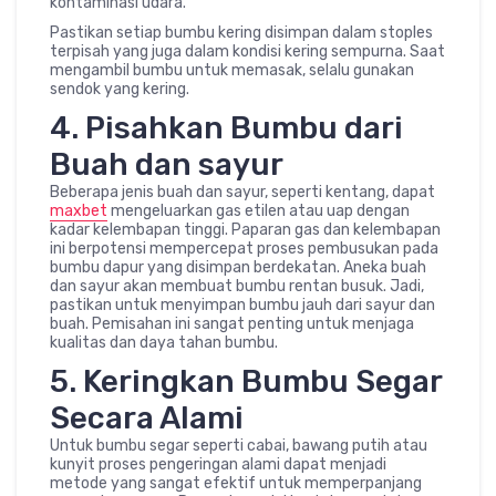
kontaminasi udara.
Pastikan setiap bumbu kering disimpan dalam stoples
terpisah yang juga dalam kondisi kering sempurna. Saat
mengambil bumbu untuk memasak, selalu gunakan
sendok yang kering.
4. Pisahkan Bumbu dari
Buah dan sayur
Beberapa jenis buah dan sayur, seperti kentang, dapat
maxbet
mengeluarkan gas etilen atau uap dengan
kadar kelembapan tinggi. Paparan gas dan kelembapan
ini berpotensi mempercepat proses pembusukan pada
bumbu dapur yang disimpan berdekatan. Aneka buah
dan sayur akan membuat bumbu rentan busuk. Jadi,
pastikan untuk menyimpan bumbu jauh dari sayur dan
buah. Pemisahan ini sangat penting untuk menjaga
kualitas dan daya tahan bumbu.
5. Keringkan Bumbu Segar
Secara Alami
Untuk bumbu segar seperti cabai, bawang putih atau
kunyit proses pengeringan alami dapat menjadi
metode yang sangat efektif untuk memperpanjang