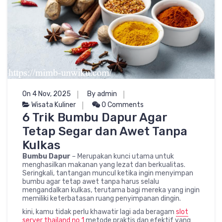
On 4 Nov, 2025
By admin
Wisata Kuliner
0 Comments
6 Trik Bumbu Dapur Agar
Tetap Segar dan Awet Tanpa
Kulkas
Bumbu Dapur
– Merupakan kunci utama untuk
menghasilkan makanan yang lezat dan berkualitas.
Seringkali, tantangan muncul ketika ingin menyimpan
bumbu agar tetap awet tanpa harus selalu
mengandalkan kulkas, terutama bagi mereka yang ingin
memiliki keterbatasan ruang penyimpanan dingin.
kini, kamu tidak perlu khawatir lagi ada beragam
slot
server thailand no 1
metode praktis dan efektif yang