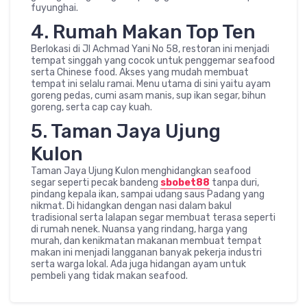
fuyunghai.
4. Rumah Makan Top Ten
Berlokasi di Jl Achmad Yani No 58, restoran ini menjadi
tempat singgah yang cocok untuk penggemar seafood
serta Chinese food. Akses yang mudah membuat
tempat ini selalu ramai. Menu utama di sini yaitu ayam
goreng pedas, cumi asam manis, sup ikan segar, bihun
goreng, serta cap cay kuah.
5. Taman Jaya Ujung
Kulon
Taman Jaya Ujung Kulon menghidangkan seafood
segar seperti pecak bandeng
sbobet88
tanpa duri,
pindang kepala ikan, sampai udang saus Padang yang
nikmat. Di hidangkan dengan nasi dalam bakul
tradisional serta lalapan segar membuat terasa seperti
di rumah nenek. Nuansa yang rindang, harga yang
murah, dan kenikmatan makanan membuat tempat
makan ini menjadi langganan banyak pekerja industri
serta warga lokal. Ada juga hidangan ayam untuk
pembeli yang tidak makan seafood.