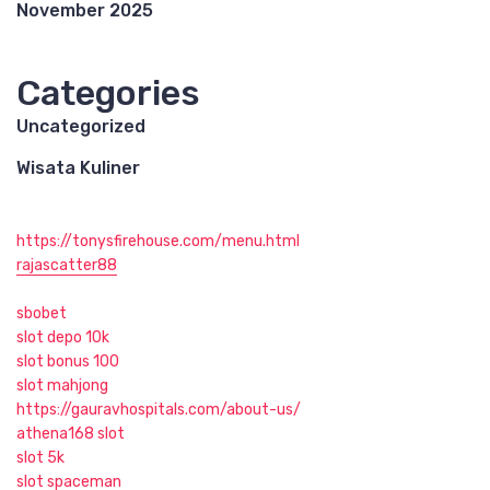
November 2025
Categories
Uncategorized
Wisata Kuliner
https://tonysfirehouse.com/menu.html
rajascatter88
sbobet
slot depo 10k
slot bonus 100
slot mahjong
https://gauravhospitals.com/about-us/
athena168 slot
slot 5k
slot spaceman