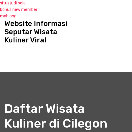
situs judi bola
bonus new member
mahjong
Website Informasi
S
k
Seputar Wisata
i
Kuliner Viral
p
t
o
c
o
n
t
e
n
t
Daftar Wisata
Kuliner di Cilegon