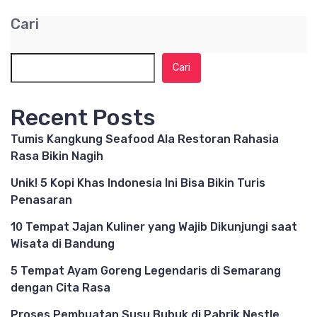
Cari
Cari
Recent Posts
Tumis Kangkung Seafood Ala Restoran Rahasia
Rasa Bikin Nagih
Unik! 5 Kopi Khas Indonesia Ini Bisa Bikin Turis
Penasaran
10 Tempat Jajan Kuliner yang Wajib Dikunjungi saat
Wisata di Bandung
5 Tempat Ayam Goreng Legendaris di Semarang
dengan Cita Rasa
Proses Pembuatan Susu Bubuk di Pabrik Nestle